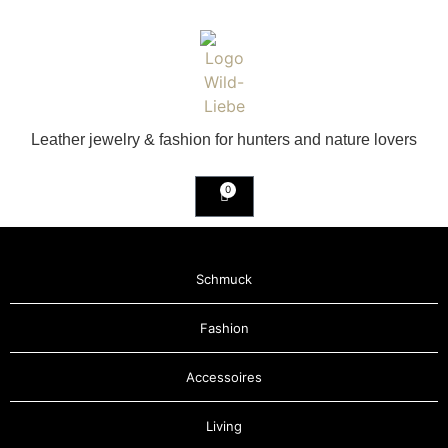
Leather jewelry & fashion for hunters and nature lovers
0
Schmuck
Fashion
Accessoires
Living