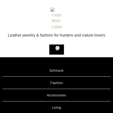
Leather jewelry & fashion for hunters and nature lovers
0
Schmuck
Fashion
Accessoires
Living