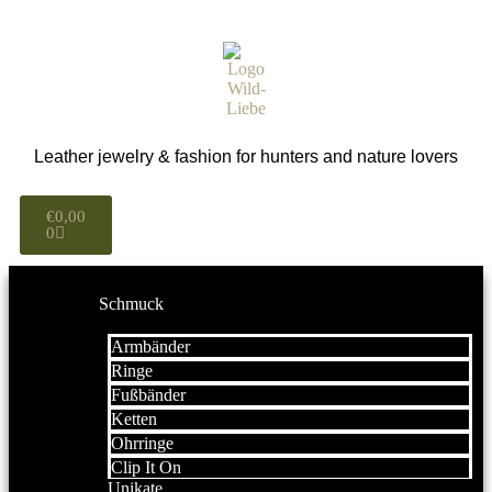
Leather jewelry & fashion for hunters and nature lovers
€
0,00
0
Schmuck
Armbänder
Ringe
Fußbänder
Ketten
Ohrringe
Clip It On
Unikate