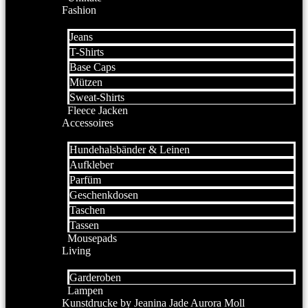
Fashion
Jeans
T-Shirts
Base Caps
Mützen
Sweat-Shirts
Fleece Jacken
Accessoires
Hundehalsbänder & Leinen
Aufkleber
Parfüm
Geschenkdosen
Taschen
Tassen
Mousepads
Living
Garderoben
Lampen
Kunstdrucke by Jeanina Jade Aurora Moll