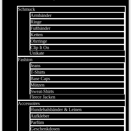
Schmuck
Armbänder
Ringe
Fußbänder
Ketten
Ohrringe
Clip It On
Unikate
Fashion
Jeans
T-Shirts
Base Caps
Mützen
Sweat-Shirts
Fleece Jacken
Accessoires
Hundehalsbänder & Leinen
Aufkleber
Parfüm
Geschenkdosen