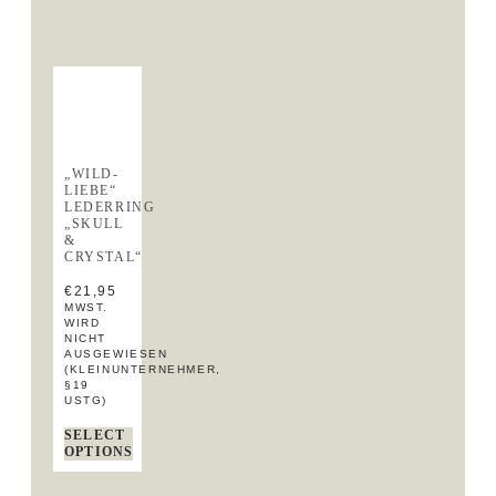
„WILD-
LIEBE“
LEDERRING
„SKULL
&
CRYSTAL“
€
21,95
MWST.
WIRD
NICHT
AUSGEWIESEN
(KLEINUNTERNEHMER,
§19
USTG)
SELECT
OPTIONS