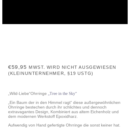
€
59,95
MWST. WIRD NICHT AUSGEWIESEN
(KLEINUNTERNEHMER, §19 USTG)
„Wild-Liebe“Ohrringe
„Tree in the Sky“
„Ein Baum der in den Himmel ragt“ diese außergewöhnlichen
Ohrringe bestechen durch ihr schlichtes und dennoch
extravagantes Design, Kombiniert aus altem Eichenholz und
dem modernen Werkstoff Epoxidharz.
Aufwendig von Hand gefertigte Ohrringe die sonst keiner hat.