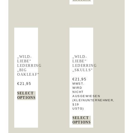
„WILD-
„WILD-
LIEBE“
LIEBE“
LEDERRING
LEDERRING
„BIG
„SKULLS“
OAKLEAF“
€
21,95
€
21,95
MWST.
WIRD
NICHT
SELECT
AUSGEWIESEN
OPTIONS
(KLEINUNTERNEHMER,
§19
USTG)
SELECT
OPTIONS