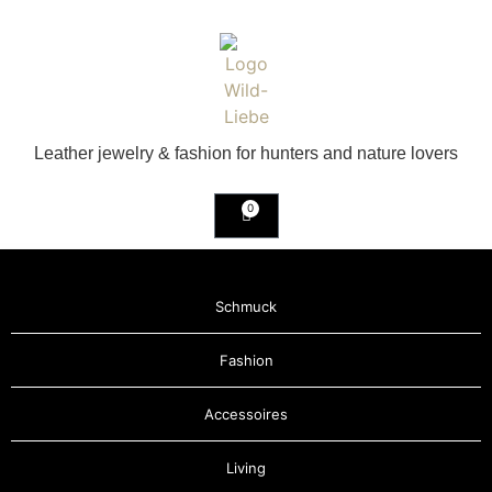
Leather jewelry & fashion for hunters and nature lovers
0
Schmuck
Fashion
Accessoires
Living